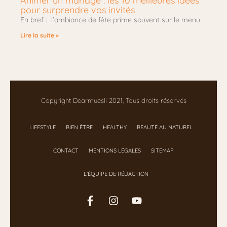
Animer un mariage : les 10 meilleures idées
pour surprendre vos invités
En bref : l’ambiance de fête prime souvent sur le menu :
Lire la suite »
Copyright Dearmuesli 2021, Tous droits réservés
LIFESTYLE
BIEN ÊTRE
HEALTHY
BEAUTÉ AU NATUREL
CONTACT
MENTIONS LÉGALES
SITEMAP
L’ÉQUIPE DE RÉDACTION