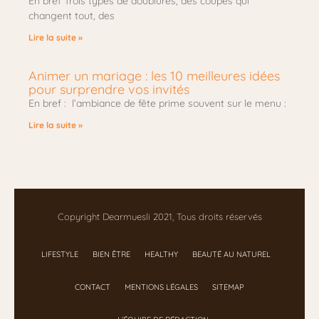
En bref Trois types de doublures, des coupes qui
changent tout, des
Lire la suite »
Animer un mariage : les 10 meilleures idées
pour surprendre vos invités
En bref : l’ambiance de fête prime souvent sur le menu :
Lire la suite »
Copyright Dearmuesli 2021, Tous droits réservés
LIFESTYLE
BIEN ÊTRE
HEALTHY
BEAUTÉ AU NATUREL
CONTACT
MENTIONS LÉGALES
SITEMAP