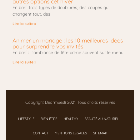
autres options cet hiver
En bref Trois types de doublures, des coupes qui
changent tout, des
Lire la suite »
Animer un mariage : les 10 meilleures idées
pour surprendre vos invités
En bref : l’ambiance de fête prime souvent sur le menu :
Lire la suite »
Copyright Dearmuesli 2021, Tous droits réservés
LIFESTYLE
BIEN ÊTRE
HEALTHY
BEAUTÉ AU NATUREL
CONTACT
MENTIONS LÉGALES
SITEMAP