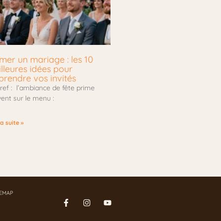
mer un mariage : les 10
lleures idées pour
prendre vos invités
ref : l’ambiance de fête prime
ent sur le menu :
la suite »
TEMAP