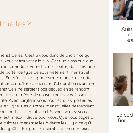
ruelles ?
Anim
me
su
menstruelles. C’est à vous donc de choisir ce qui
, vous retrouverez le slip. C’est un classique que
manquer dans votre tiroir. En outre, dans l’e-shop
illé de porter ce type de sous-vêtement menstruel
s. En effet, le string menstruel a une plus petite
nt de connaître sa capacité d’absorption avant de
 menstruels ne seraient pas déçues en se rendant
e. Il est à même de couvrir toutes vos fesses. Il
ité. Avec fairytale, vous pourrez aussi porter les
que en ligne. Ces culottes menstruelles descendent
vous portiez un mini-short. Si vous voulez vous
Le cad
xer est mieux indiqué pour vous. Que vous soyez à
finit 
culottes menstruelles à dentelles, il y a ce qu’il
tous les goûts ! Fairytale rassemble de nombreuses