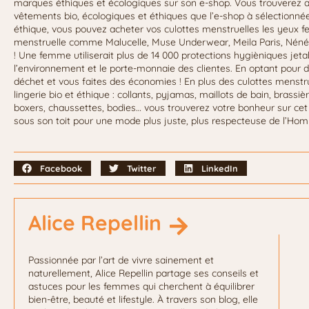
marques éthiques et écologiques sur son e-shop. Vous trouverez
vêtements bio, écologiques et éthiques que l’e-shop à sélectionné
éthique, vous pouvez acheter vos culottes menstruelles les yeux f
menstruelle comme Malucelle, Muse Underwear, Meila Paris, Nénés 
! Une femme utiliserait plus de 14 000 protections hygièniques jet
l’environnement et le porte-monnaie des clientes. En optant pour d
déchet et vous faites des économies ! En plus des culottes menstru
lingerie bio et éthique : collants, pyjamas, maillots de bain, brassiè
boxers, chaussettes, bodies… vous trouverez votre bonheur sur ce
sous son toit pour une mode plus juste, plus respecteuse de l’Ho
Facebook
Twitter
LinkedIn
Alice Repellin
Passionnée par l’art de vivre sainement et
naturellement, Alice Repellin partage ses conseils et
astuces pour les femmes qui cherchent à équilibrer
bien-être, beauté et lifestyle. À travers son blog, elle