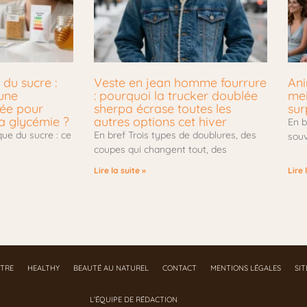
du sucre :
Veste en jean homme fourrure
Ani
une
: pourquoi la trucker doublée
mei
tée pour
sherpa écrase toutes les
sur
a glycémie ?
autres options cet hiver
En b
ue du sucre : ce
En bref Trois types de doublures, des
souv
coupes qui changent tout, des
Lire la suite »
Lire 
ÊTRE
HEALTHY
BEAUTÉ AU NATUREL
CONTACT
MENTIONS LÉGALES
SI
L’ÉQUIPE DE RÉDACTION