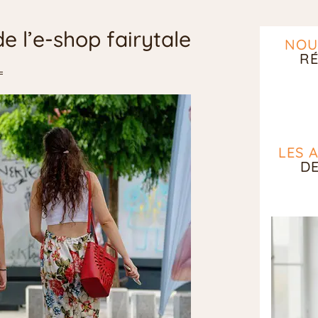
e l’e-shop fairytale
NOU
RÉ
LES 
D