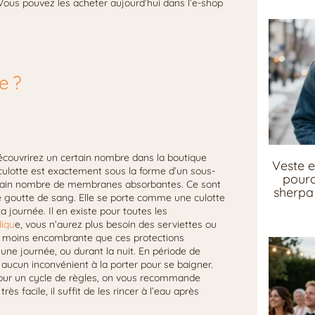
e. Vous pouvez les acheter aujourd’hui dans l’e-shop
e ?
découvrirez un certain nombre dans la boutique
Veste e
culotte est exactement sous la forme d’un sous-
pourq
ertain nombre de membranes absorbantes. Ce sont
sherpa 
ne goutte de sang. Elle se porte comme une culotte
journée. Il en existe pour toutes les
diqu
e, vous n’aurez plus besoin des serviettes ou
t moins encombrante que ces protections
une journée, ou durant la nuit. En période de
 a aucun inconvénient à la porter pour se baigner.
. Pour un cycle de règles, on vous recommande
ès facile, il suffit de les rincer à l’eau après