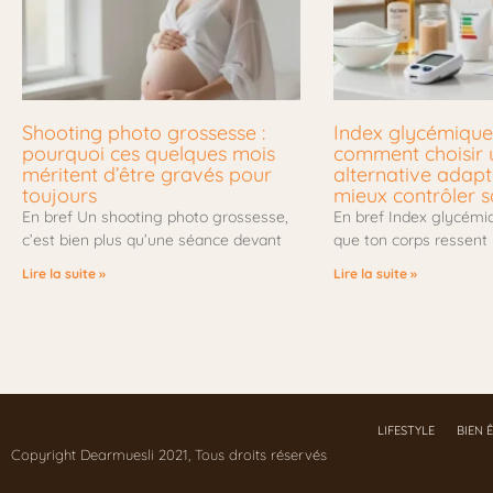
Shooting photo grossesse :
Index glycémique 
pourquoi ces quelques mois
comment choisir 
méritent d’être gravés pour
alternative adap
toujours
mieux contrôler s
En bref Un shooting photo grossesse,
En bref Index glycémiq
c’est bien plus qu’une séance devant
que ton corps ressent
Lire la suite »
Lire la suite »
LIFESTYLE
BIEN 
Copyright Dearmuesli 2021, Tous droits réservés