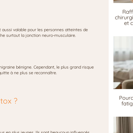
Raff
chirurg
et 
st aussi valable pour les personnes atteintes de
che surtout la jonction neuro-musculaire.
e migraine bénigne. Cependant, le plus grand risque
quitte à ne plus se reconnaître.
Pourq
tox ?
fati
lus en plus jeunes. Ils sont beaucoup influencés