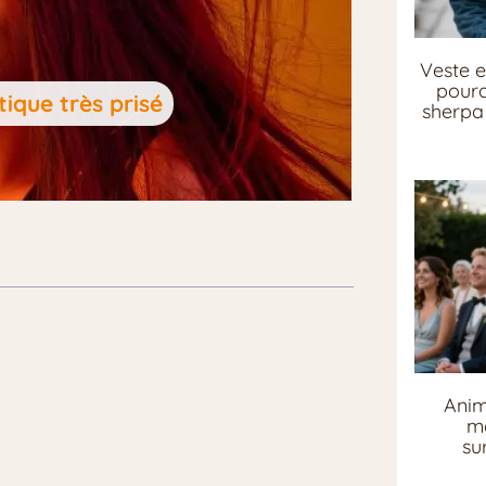
Veste e
pourq
ique très prisé
sherpa 
Anim
me
su