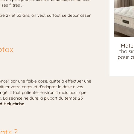
es filtres .
ntre 27 et 35 ans, on veut surtout se débarrasser
Matel
otox
chois
pour a
er par une faible dose, quitte à effectuer une
tuer votre corps et d’adapter la dose à vos
igé. Il faut patienter environ 4 mois pour que
ores. La séance ne dure la plupart du temps 25
 d‘Hélychrise
.
ats ?