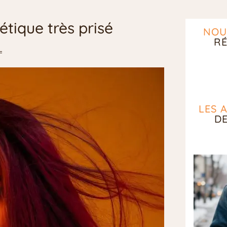
étique très prisé
NOU
RÉ
LES 
D