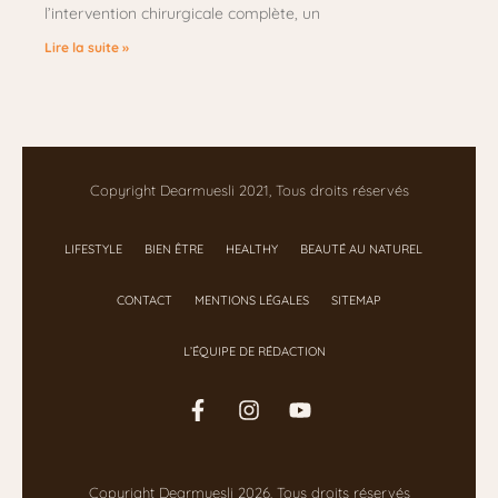
l’intervention chirurgicale complète, un
Lire la suite »
Copyright Dearmuesli 2021, Tous droits réservés
LIFESTYLE
BIEN ÊTRE
HEALTHY
BEAUTÉ AU NATUREL
CONTACT
MENTIONS LÉGALES
SITEMAP
L’ÉQUIPE DE RÉDACTION
Copyright Dearmuesli 2026, Tous droits réservés