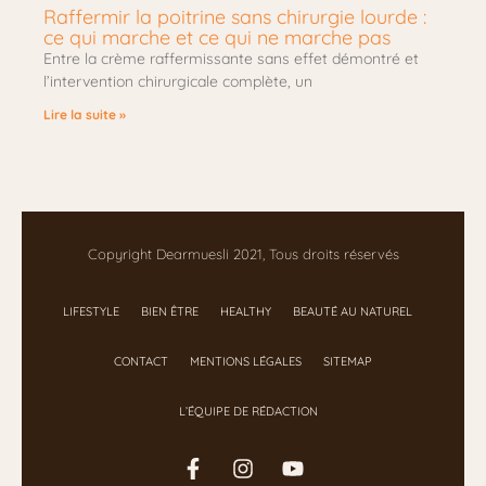
Raffermir la poitrine sans chirurgie lourde :
ce qui marche et ce qui ne marche pas
Entre la crème raffermissante sans effet démontré et
l’intervention chirurgicale complète, un
Lire la suite »
Copyright Dearmuesli 2021, Tous droits réservés
LIFESTYLE
BIEN ÊTRE
HEALTHY
BEAUTÉ AU NATUREL
CONTACT
MENTIONS LÉGALES
SITEMAP
L’ÉQUIPE DE RÉDACTION