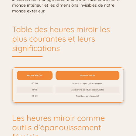
monde intérieur et les dimensions invisibles de notre
monde extérieur.
Table des heures miroir les
plus courantes et leurs
significations
HEURE MIROIR
SIGNIFICATION
00h00
Nouveau départ, vide créateur
11h11
Awakening spirituel, opportunités
22h22
Équilibre, synchronicité
Les heures miroir comme
outils d’épanouissement