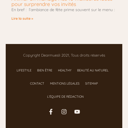
pour surprendre vos invités
En bref : l’ambiance de fête prime souvent sur le menu :
Lire la suite »
Copyright Dearmuesli 2021, Tous droits réservés
LIFESTYLE
BIEN ÊTRE
HEALTHY
BEAUTÉ AU NATUREL
CONTACT
MENTIONS LÉGALES
SITEMAP
L’ÉQUIPE DE RÉDACTION