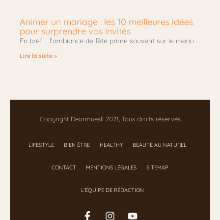
Animer un mariage : les 10 meilleures idées
pour surprendre vos invités
En bref : l’ambiance de fête prime souvent sur le menu :
Lire la suite »
Copyright Dearmuesli 2021, Tous droits réservés
LIFESTYLE
BIEN ÊTRE
HEALTHY
BEAUTÉ AU NATUREL
CONTACT
MENTIONS LÉGALES
SITEMAP
L’ÉQUIPE DE RÉDACTION