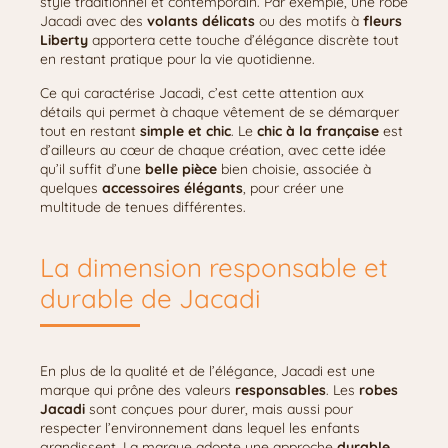
style traditionnel et contemporain. Par exemple, une robe
Jacadi avec des
volants délicats
ou des motifs à
fleurs
Liberty
apportera cette touche d’élégance discrète tout
en restant pratique pour la vie quotidienne.
Ce qui caractérise Jacadi, c’est cette attention aux
détails qui permet à chaque vêtement de se démarquer
tout en restant
simple et chic
. Le
chic à la française
est
d’ailleurs au cœur de chaque création, avec cette idée
qu’il suffit d’une
belle pièce
bien choisie, associée à
quelques
accessoires élégants
, pour créer une
multitude de tenues différentes.
La dimension responsable et
durable de Jacadi
En plus de la qualité et de l’élégance, Jacadi est une
marque qui prône des valeurs
responsables
. Les
robes
Jacadi
sont conçues pour durer, mais aussi pour
respecter l’environnement dans lequel les enfants
grandissent. La marque adopte une approche
durable
,