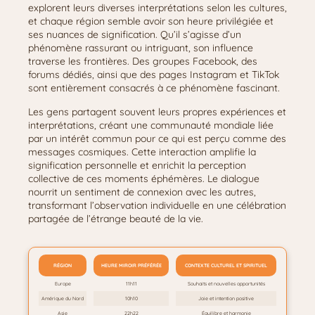
explorent leurs diverses interprétations selon les cultures,
et chaque région semble avoir son heure privilégiée et
ses nuances de signification. Qu’il s’agisse d’un
phénomène rassurant ou intriguant, son influence
traverse les frontières. Des groupes Facebook, des
forums dédiés, ainsi que des pages Instagram et TikTok
sont entièrement consacrés à ce phénomène fascinant.
Les gens partagent souvent leurs propres expériences et
interprétations, créant une communauté mondiale liée
par un intérêt commun pour ce qui est perçu comme des
messages cosmiques. Cette interaction amplifie la
signification personnelle et enrichit la perception
collective de ces moments éphémères. Le dialogue
nourrit un sentiment de connexion avec les autres,
transformant l’observation individuelle en une célébration
partagée de l’étrange beauté de la vie.
RÉGION
HEURE MIROIR PRÉFÉRÉE
CONTEXTE CULTUREL ET SPIRITUEL
Europe
11h11
Souhaits et nouvelles opportunités
Amérique du Nord
10h10
Joie et intention positive
Asie
22h22
Équilibre et harmonie