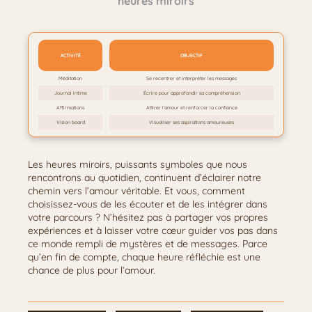
heures miroirs
ACTIVITÉ
OBJECTIF
Méditation
Se recentrer et interpréter les messages
Journal intime
Écrire pour approfondir sa compréhension
Affirmations
Attirer l’amour et renforcer la confiance
Vision board
Visualiser ses aspirations amoureuses
Les heures miroirs, puissants symboles que nous
rencontrons au quotidien, continuent d’éclairer notre
chemin vers l’amour véritable. Et vous, comment
choisissez-vous de les écouter et de les intégrer dans
votre parcours ? N’hésitez pas à partager vos propres
expériences et à laisser votre cœur guider vos pas dans
ce monde rempli de mystères et de messages. Parce
qu’en fin de compte, chaque heure réfléchie est une
chance de plus pour l’amour.