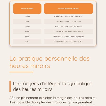
HEURE MIROIR
SIGNIFICATION EN AMOUR
00h00
Connexion profonde, union des âmes
01h01
Déclaration d’amour passionnée
05h05
Attirance forte de quelqu’un proche
10h10
Contemplation de soi et des sentiments
14h14
Nécessité d’un choix amoureux essentiel
22h22
Symétrie et harmonie dans la relation
La pratique personnelle des
heures miroirs
Les moyens d’intégrer la symbolique
des heures miroirs
Afin de pleinement exploiter la magie des heures miroirs,
il est possible d’adopter des pratiques qui augmentent