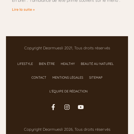
En bref : l’ambiance de fête prime souvent sur le menu :
Lire la suite »
Copyright Dearmuesli 2021, Tous droits réservés
LIFESTYLE
BIEN ÊTRE
HEALTHY
BEAUTÉ AU NATUREL
CONTACT
MENTIONS LÉGALES
SITEMAP
L’ÉQUIPE DE RÉDACTION
Copyright Dearmuesli 2026, Tous droits réservés