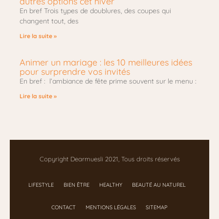
autres options cet hiver
En bref Trois types de doublures, des coupes qui
changent tout, des
Lire la suite »
Animer un mariage : les 10 meilleures idées
pour surprendre vos invités
En bref : l’ambiance de fête prime souvent sur le menu :
Lire la suite »
Copyright Dearmuesli 2021, Tous droits réservés
LIFESTYLE
BIEN ÊTRE
HEALTHY
BEAUTÉ AU NATUREL
CONTACT
MENTIONS LÉGALES
SITEMAP