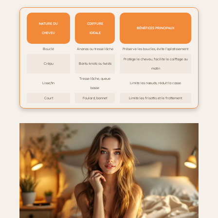
NATURE DU
COIFFURE
BÉNÉFICES PRINCIPAUX
CHEVEU
IDÉALE
Bouclé
Ananas ou tresse lâche
Préserve les boucles, évite l’aplatissement
Protège le cheveu, facilite le coiffage au
Crépu
Bantu knots ou twists
matin
Tresse lâche, queue
Lisse,fin
Limite les nœuds, réduit la casse
basse
Court
Foulard, bonnet
Limite les frisottis et le frottement