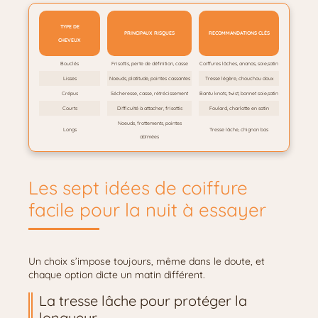
TYPE DE
PRINCIPAUX RISQUES
RECOMMANDATIONS CLÉS
CHEVEUX
Bouclés
Frisottis, perte de définition, casse
Coiffures lâches, ananas, soie,satin
Lisses
Noeuds, platitude, pointes cassantes
Tresse légère, chouchou doux
Crépus
Sécheresse, casse, rétrécissement
Bantu knots, twist, bonnet soie,satin
Courts
Difficulté à attacher, frisottis
Foulard, charlotte en satin
Noeuds, frottements, pointes
Longs
Tresse lâche, chignon bas
abîmées
Les sept idées de coiffure
facile pour la nuit à essayer
Un choix s’impose toujours, même dans le doute, et
chaque option dicte un matin différent.
La tresse lâche pour protéger la
longueur