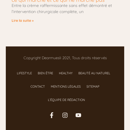
Entre la crème raffermissante sans effet démontré et
l’intervention chirurgicale complète, un
Lire la suite »
Copyright Dearmuesli 2021, Tous droits réservés
LIFESTYLE
BIEN ÊTRE
HEALTHY
BEAUTÉ AU NATUREL
CONTACT
MENTIONS LÉGALES
SITEMAP
L’ÉQUIPE DE RÉDACTION