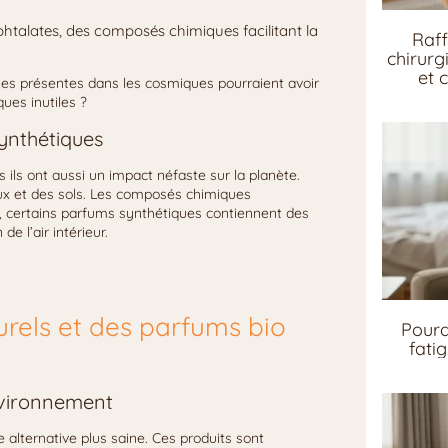
phtalates, des composés chimiques facilitant la
Raff
chirurg
et 
ues présentes dans les cosmiques pourraient avoir
ues inutiles ?
ynthétiques
ils ont aussi un impact néfaste sur la planète.
eaux et des sols. Les composés chimiques
rs, certains parfums synthétiques contiennent des
de l’air intérieur.
rels et des parfums bio
Pourq
fati
environnement
 alternative plus saine. Ces produits sont