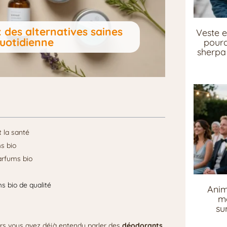
 des alternatives saines
Veste e
quotidienne
pourq
sherpa 
 la santé
s bio
arfums bio
s bio de qualité
Anim
me
su
lors vous avez déjà entendu parler des
déodorants