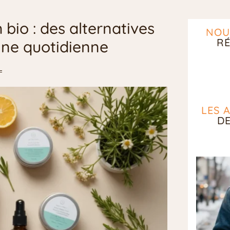
bio : des alternatives
NOU
RÉ
ine quotidienne
LES 
D