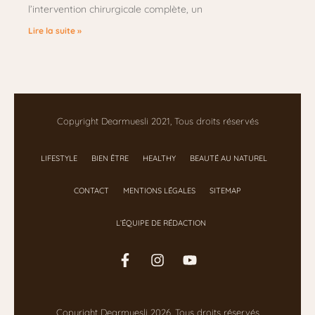
l’intervention chirurgicale complète, un
Lire la suite »
Copyright Dearmuesli 2021, Tous droits réservés
LIFESTYLE
BIEN ÊTRE
HEALTHY
BEAUTÉ AU NATUREL
CONTACT
MENTIONS LÉGALES
SITEMAP
L’ÉQUIPE DE RÉDACTION
Copyright Dearmuesli 2026, Tous droits réservés