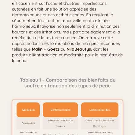
efficacement sur l’acné et d’autres imperfections
cutanées en fait une solution appréciée des
dermatologues et des esthéticiennes. En régulant le
sébum et en facilitant un renouvellement cellulaire
harmonieux, il favorise non seulement la diminution des
boutons et des irritations, mais participe également à la
redéfinition de la texture cutanée. On retrouve cette
approche dans des formulations de marques reconnues
telles que
Malin + Goetz
ou
NilaBeautys
, dont les
produits allient tradition et modernité pour le bien-être de
la peau.
Tableau 1 – Comparaison des bienfaits du
soufre en fonction des types de peau
Type de peau
Bienfaits principaux
Exemples de produits
Apaisement, réduction des
Crème au soufre Ethnikdeco,
Peau sensible
rougeurs
Dermalogica
Peau à tendance
Crème chez Malin + Goetz,