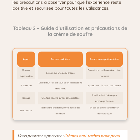
les précautions à observer pour que l’expérience reste
positive et sécurisée pour toutes les utilisatrices.
Tableau 2 – Guide d’utilisation et précautions de
la crème de soufre
Aspect
Recommandations
Remarques supplémentaires
Moment
Permet une meilleure absorption
Le soir, sur une peau propre
d’application
nocturne
Une à deux fois par jour selon la sensibilité
Fréquence
Ajustable en fonction des besoins
de la peau
Il est impératif de ne pas
Dosage
Une fine couche sur les zones ciblées
surcharger la peau
Test cutané préalable, surveillance des
En cas de doute, consulter un
Précautions
irritations
dermatologue
Vous pourriez apprécier :
Crèmes anti-taches pour peau