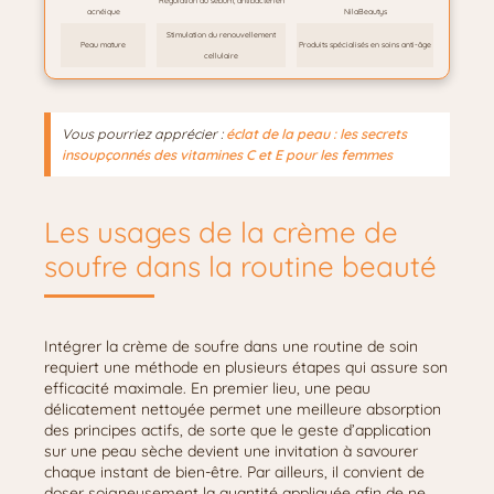
Régulation du sébum, antibactérien
acnéique
NilaBeautys
Stimulation du renouvellement
Peau mature
Produits spécialisés en soins anti-âge
cellulaire
Vous pourriez apprécier :
éclat de la peau : les secrets
insoupçonnés des vitamines C et E pour les femmes
Les usages de la crème de
soufre dans la routine beauté
Intégrer la crème de soufre dans une routine de soin
requiert une méthode en plusieurs étapes qui assure son
efficacité maximale. En premier lieu, une peau
délicatement nettoyée permet une meilleure absorption
des principes actifs, de sorte que le geste d’application
sur une peau sèche devient une invitation à savourer
chaque instant de bien-être. Par ailleurs, il convient de
doser soigneusement la quantité appliquée afin de ne