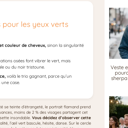
s pour les yeux verts
 et couleur de cheveux,
sinon la singularité
tions osées font vibrer le vert, mais
Veste e
e ou du noir tristoune.
pourq
ce,
voilà le trio gagnant, parce qu’un
sherpa 
 une case.
ité se teinte d’étrangeté, le portrait flamand prend
 nuances, moins de 2 % des visages partagent cet
isette insondable.
Vous décidez d’observer cette
ité, l’œil vert bascule, hésite, danse. Sur le cercle