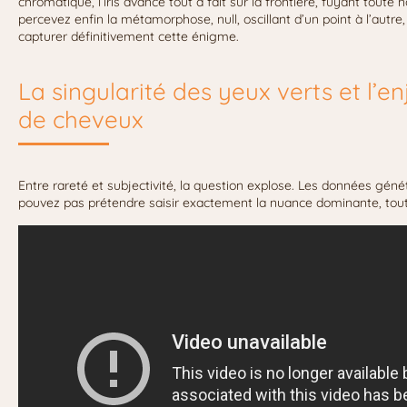
chromatique, l’iris avance tout à fait sur la frontière, fuyant toute
percevez enfin la métamorphose, null, oscillant d’un point à l’autre
capturer définitivement cette énigme.
La singularité des yeux verts et l’e
de cheveux
Entre rareté et subjectivité, la question explose. Les données géné
pouvez pas prétendre saisir exactement la nuance dominante, tout 