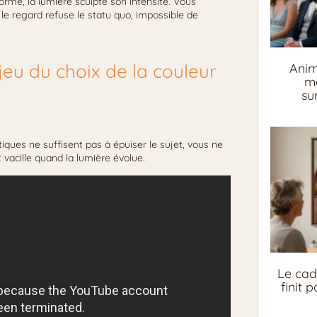
 norme, la lumière sculpte son intensité. Vous
, le regard refuse le statu quo, impossible de
njeu du choix de la couleur
Anim
me
su
tiques ne suffisent pas à épuiser le sujet, vous ne
vacille quand la lumière évolue.
Le cad
finit 