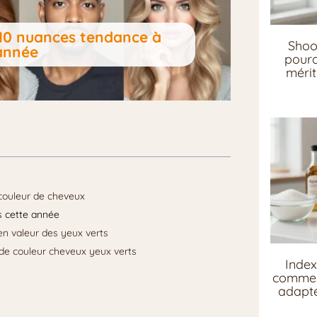
s 10 nuances tendance à
Shoo
année
pourq
mérit
a couleur de cheveux
s cette année
en valeur des yeux verts
x de couleur cheveux yeux verts
Index
comment
adapté