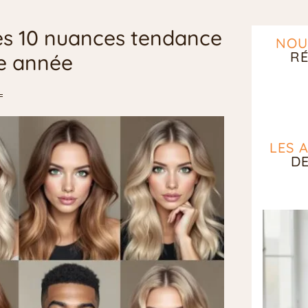
les 10 nuances tendance
NOU
RÉ
te année
LES 
D