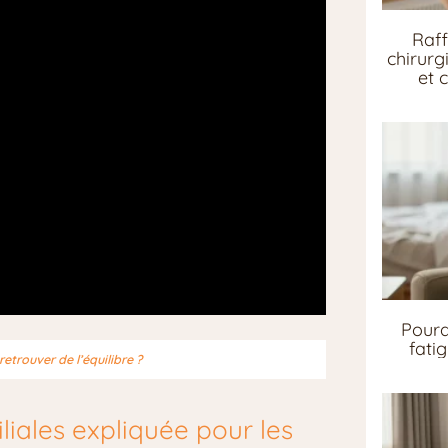
Raff
chirurg
et 
Pourq
fati
trouver de l’équilibre ?
iales expliquée pour les