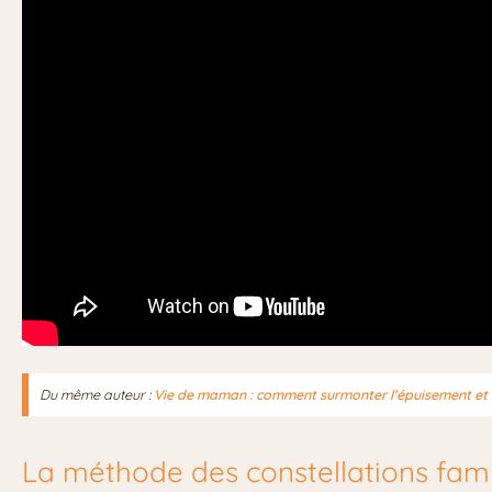
Du même auteur :
Vie de maman : comment surmonter l’épuisement et re
La méthode des constellations famil