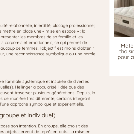
té relationnelle, infertilité, blocage professionnel,
de mettre en place une « mise en espace » : la
eprésenter les membres de sa famille et les
tis corporels et émotionnels, ce qui permet de
Matel
beaucoup de femmes, l’objectif est moins d’obtenir
chois
eur, une reconnaissance symbolique ou une parole
pour a
ie familiale systémique et inspirée de diverses
lles). Hellinger a popularisé l’idée que des
euvent traverser plusieurs générations. Depuis, la
és de manière très différente, certains intégrant
d’une approche symbolique et expérientielle.
roupe et individuel)
ose son intention. En groupe, elle choisit des
 des objets servent de représentants. La mise en