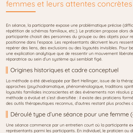
femmes et leurs attentes concrètes
En séance, la participante expose une problématique précise (difficul
répétition de schémas familiaux, etc.). Le praticien propose alors 
participante choisit des personnes du groupe ou des objets pour r
positionne dans l’espace. Les représentants décrivent leurs ressen
repérer des liens, des exclusions ou des loyautés invisibles. Pour 
une explication analytique que de ressentir un mouvement libérat
réparatrice au sein d’un système qui semblait figé.
Origines historiques et cadre conceptuel
La méthode a été développée par Bert Hellinger, issue de la thérap
approches (psychodramatique, phénoménologique, traditions spiritue
loyautés familiales inconscientes et des événements non résolus p
méthode a évolué et s’est diversifiée : il existe des praticiens form
des outils thérapeutiques reconnus, d’autres restant plus proches 
Déroulé type d’une séance pour une femme (g
Une séance commence par un entretien court où la participante exp
représentants parmi les participants. En individuel, le praticien ou