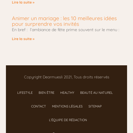
Lire la suite »
Animer un mariage : les 10 meilleures idées
pour surprendre vos invités
En bref : l’ambiance de fête prime souvent sur le menu :
Lire la suite »
Copyright Dearmuesli 2021, Tous droits réservés
LIFESTYLE
BIEN ÊTRE
HEALTHY
BEAUTÉ AU NATUREL
CONTACT
MENTIONS LÉGALES
SITEMAP
L’ÉQUIPE DE RÉDACTION