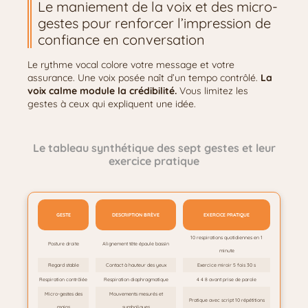
Le maniement de la voix et des micro-
gestes pour renforcer l’impression de
confiance en conversation
Le rythme vocal colore votre message et votre
assurance. Une voix posée naît d’un tempo contrôlé.
La
voix calme module la crédibilité.
Vous limitez les
gestes à ceux qui expliquent une idée.
Le tableau synthétique des sept gestes et leur
exercice pratique
GESTE
DESCRIPTION BRÈVE
EXERCICE PRATIQUE
10 respirations quotidiennes en 1
Posture droite
Alignement tête épaule bassin
minute
Regard stable
Contact à hauteur des yeux
Exercice miroir 5 fois 30 s
Respiration contrôlée
Respiration diaphragmatique
4 4 8 avant prise de parole
Micro-gestes des
Mouvements mesurés et
Pratique avec script 10 répétitions
mains
symboliques