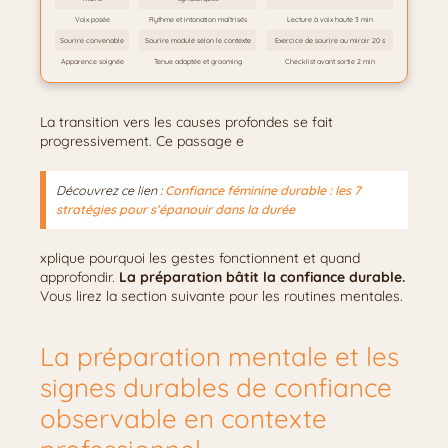
Voix posée
Rythme et intonation maîtrisés
Lecture à voix haute 3 min
Sourire convenable
Sourire modulé selon le contexte
Exercice de sourire au miroir 20 s
Apparence soignée
Tenue adaptée et grooming
Checklist avant sortie 2 min
La transition vers les causes profondes se fait
progressivement. Ce passage e
Découvrez ce lien :
Confiance féminine durable : les 7
stratégies pour s’épanouir dans la durée
xplique pourquoi les gestes fonctionnent et quand
approfondir.
La préparation bâtit la confiance durable.
Vous lirez la section suivante pour les routines mentales.
La préparation mentale et les
signes durables de confiance
observable en contexte