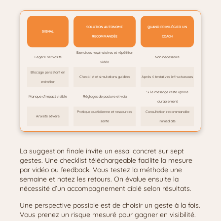
SOLUTION AUTONOME
QUAND PRIVILÉGIER UN
SIGNAL
RECOMMANDÉE
COACH
Exercices respiratoires et répétition
Légère nervosité
Non nécessaire
vidéo
Blocage persistant en
Checklist et simulations guidées
Après 4 tentatives infructueuses
entretien
Si le message reste ignoré
Manque d’impact visible
Réglages de posture et voix
durablement
Pratique quotidienne et ressources
Consultation recommandée
Anxiété sévère
santé
immédiate
La suggestion finale invite un essai concret sur sept
gestes. Une checklist téléchargeable facilite la mesure
par vidéo ou feedback. Vous testez la méthode une
semaine et notez les retours. On évalue ensuite la
nécessité d’un accompagnement ciblé selon résultats.
Une perspective possible est de choisir un geste à la fois.
Vous prenez un risque mesuré pour gagner en visibilité.