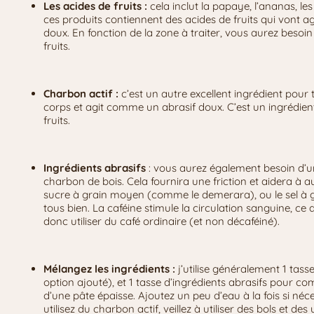
Les acides de fruits :
cela inclut la papaye, l’ananas, le
ces produits contiennent des acides de fruits qui vont a
doux. En fonction de la zone à traiter, vous aurez besoi
fruits.
Charbon actif :
c’est un autre excellent ingrédient pour tra
corps et agit comme un abrasif doux. C’est un ingrédient
fruits.
Ingrédients abrasifs
: vous aurez également besoin d’un
charbon de bois. Cela fournira une friction et aidera à a
sucre à grain moyen (comme le demerara), ou le sel à 
tous bien. La caféine stimule la circulation sanguine, ce q
donc utiliser du café ordinaire (et non décaféiné).
Mélangez les ingrédients :
j’utilise généralement 1 tass
option ajouté), et 1 tasse d’ingrédients abrasifs pour c
d’une pâte épaisse. Ajoutez un peu d’eau à la fois si néce
utilisez du charbon actif, veillez à utiliser des bols et d