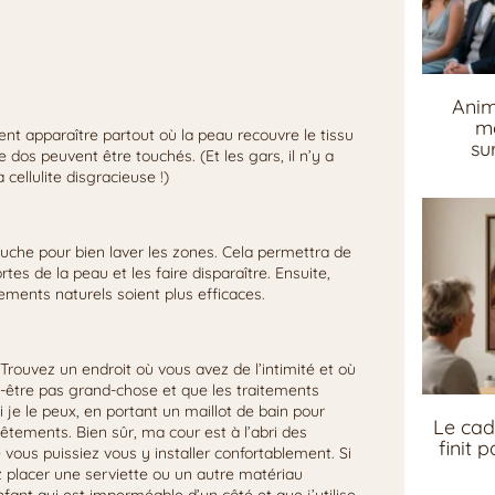
Anim
me
vent apparaître partout où la peau recouvre le tissu
su
e dos peuvent être touchés. (Et les gars, il n’y a
cellulite disgracieuse !)
che pour bien laver les zones. Cela permettra de
rtes de la peau et les faire disparaître. Ensuite,
tements naturels soient plus efficaces.
Trouvez un endroit où vous avez de l’intimité et où
-être pas grand-chose et que les traitements
i je le peux, en portant un maillot de bain pour
Le cad
tements. Bien sûr, ma cour est à l’abri des
finit 
e vous puissiez vous y installer confortablement. Si
z placer une serviette ou un autre matériau
enfant qui est imperméable d’un côté et que j’utilise