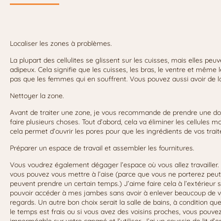
Localiser les zones à problèmes.
La plupart des cellulites se glissent sur les cuisses, mais elles peu
adipeux. Cela signifie que les cuisses, les bras, le ventre et même l
pas que les femmes qui en souffrent. Vous pouvez aussi avoir de la 
Nettoyer la zone.
Avant de traiter une zone, je vous recommande de prendre une dou
faire plusieurs choses. Tout d’abord, cela va éliminer les cellules mo
cela permet d’ouvrir les pores pour que les ingrédients de vos trai
Préparer un espace de travail et assembler les fournitures.
Vous voudrez également dégager l’espace où vous allez travailler. 
vous pouvez vous mettre à l’aise (parce que vous ne porterez peut
peuvent prendre un certain temps.) J’aime faire cela à l’extérieur s
pouvoir accéder à mes jambes sans avoir à enlever beaucoup de vê
regards. Un autre bon choix serait la salle de bains, à condition qu
le temps est frais ou si vous avez des voisins proches, vous pouve
imperméable sur votre canapé et l’utiliser. J’ai un coussin de lit d’