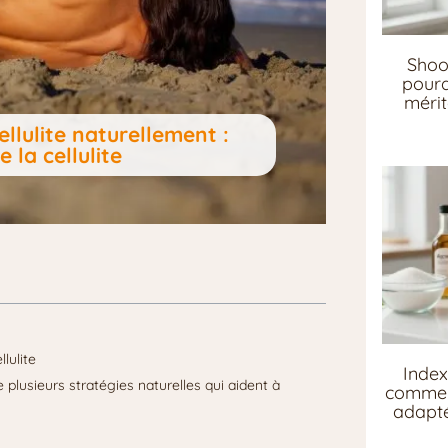
Shoo
pourq
mérit
llulite naturellement :
 la cellulite
lulite
Index
e plusieurs stratégies naturelles qui aident à
comment
adapté