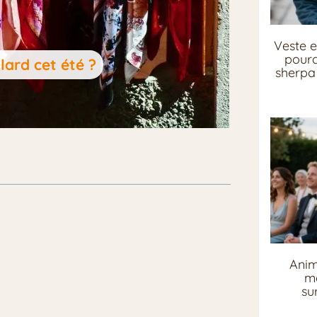
Veste e
pourq
ard cet été ?
sherpa 
Anim
me
su