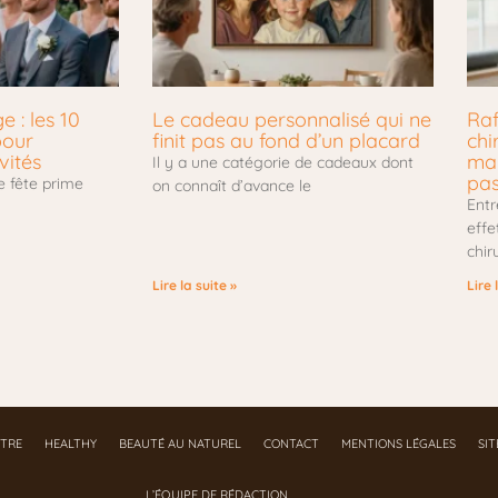
 : les 10
Le cadeau personnalisé qui ne
Raf
pour
finit pas au fond d’un placard
chi
vités
mar
Il y a une catégorie de cadeaux dont
pa
e fête prime
on connaît d’avance le
Entr
effe
chir
Lire la suite »
Lire 
ÊTRE
HEALTHY
BEAUTÉ AU NATUREL
CONTACT
MENTIONS LÉGALES
SI
L’ÉQUIPE DE RÉDACTION