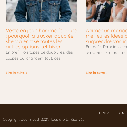
Veste en jean homme fourrure
Animer un mariage
: pourquoi la trucker doublée
meilleures idées 
sherpa écrase toutes les
surprendre vos in
autres options cet hiver
En bref : l’ambiance d
En bref Trois types de doublures, des
souvent sur le menu :
coupes qui changent tout, des
Lire la suite »
Lire la suite »
LIFESTYLE
BIEN 
Copyright Dearmuesli 2021, Tous droits réservés