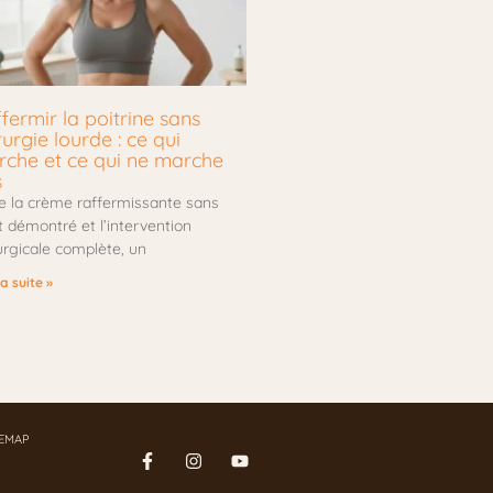
fermir la poitrine sans
rurgie lourde : ce qui
che et ce qui ne marche
s
e la crème raffermissante sans
t démontré et l’intervention
urgicale complète, un
la suite »
TEMAP