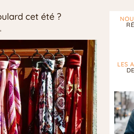
ulard cet été ?
NOU
RÉ
LES 
D