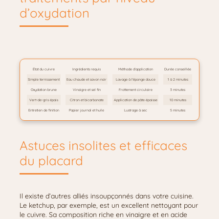
d’oxydation
État du cuivre
Ingrédients requis
Méthode d’application
Durée conseillée
Simple ternissement
Eau chaude et savon noir
Lavage à l’éponge douce
1 à 2 minutes
Oxydation brune
Vinaigre et sel fin
Frottement circulaire
3 minutes
Vert-de-gris épais
Citron et bicarbonate
Application de pâte épaisse
10 minutes
Entretien de finition
Papier journal et huile
Lustrage à sec
5 minutes
Astuces insolites et efficaces
du placard
Il existe d’autres alliés insoupçonnés dans votre cuisine.
Le ketchup, par exemple, est un excellent nettoyant pour
le cuivre. Sa composition riche en vinaigre et en acide