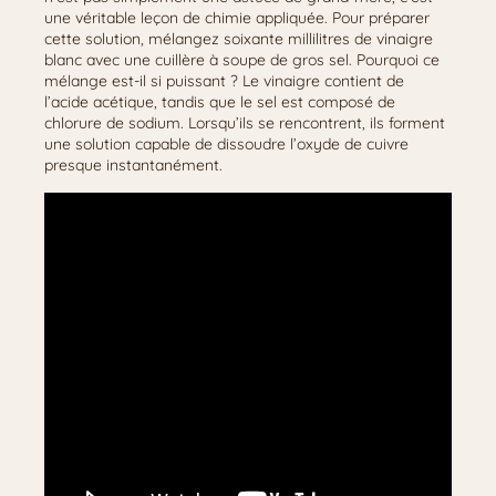
une véritable leçon de chimie appliquée. Pour préparer
cette solution, mélangez soixante millilitres de vinaigre
blanc avec une cuillère à soupe de gros sel. Pourquoi ce
mélange est-il si puissant ? Le vinaigre contient de
l’acide acétique, tandis que le sel est composé de
chlorure de sodium. Lorsqu’ils se rencontrent, ils forment
une solution capable de dissoudre l’oxyde de cuivre
presque instantanément.