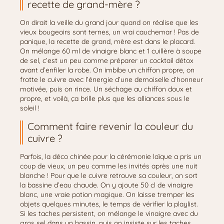
recette de grand-mère ?
On dirait la veille du grand jour quand on réalise que les
vieux bougeoirs sont ternes, un vrai cauchemar ! Pas de
panique, la recette de grand, mère est dans le placard.
On mélange 60 ml de vinaigre blanc et 1 cuillère à soupe
de sel, c’est un peu comme préparer un cocktail détox
avant d’enfiler la robe. On imbibe un chiffon propre, on
frotte le cuivre avec l’énergie d’une demoiselle d’honneur
motivée, puis on rince. Un séchage au chiffon doux et
propre, et voilà, ça brille plus que les alliances sous le
soleil !
Comment faire revenir la couleur du
cuivre ?
Parfois, la déco chinée pour la cérémonie laïque a pris un
coup de vieux, un peu comme les invités après une nuit
blanche ! Pour que le cuivre retrouve sa couleur, on sort
la bassine d’eau chaude. On y ajoute 50 cl de vinaigre
blanc, une vraie potion magique. On laisse tremper les
objets quelques minutes, le temps de vérifier la playlist.
Si les taches persistent, on mélange le vinaigre avec du
gros sel dans un bassin, puis on insiste sur les taches