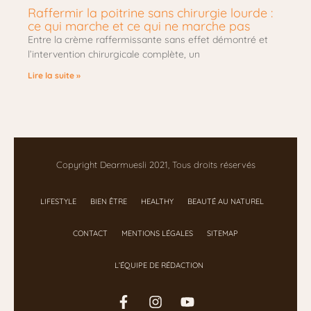
Raffermir la poitrine sans chirurgie lourde :
ce qui marche et ce qui ne marche pas
Entre la crème raffermissante sans effet démontré et
l’intervention chirurgicale complète, un
Lire la suite »
Copyright Dearmuesli 2021, Tous droits réservés
LIFESTYLE
BIEN ÊTRE
HEALTHY
BEAUTÉ AU NATUREL
CONTACT
MENTIONS LÉGALES
SITEMAP
L’ÉQUIPE DE RÉDACTION