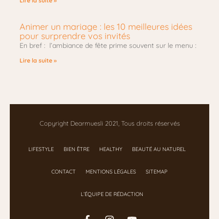
Lire la suite »
Animer un mariage : les 10 meilleures idées
pour surprendre vos invités
En bref : l’ambiance de fête prime souvent sur le menu :
Lire la suite »
Copyright Dearmuesli 2021, Tous droits réservés
LIFESTYLE
BIEN ÊTRE
HEALTHY
BEAUTÉ AU NATUREL
CONTACT
MENTIONS LÉGALES
SITEMAP
L’ÉQUIPE DE RÉDACTION