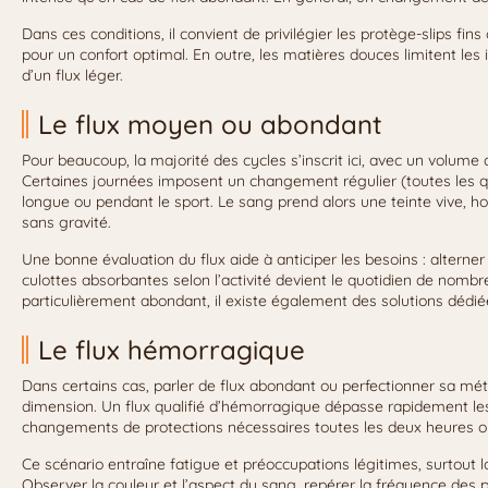
Dans ces conditions, il convient de privilégier les protège-slips fi
pour un confort optimal. En outre, les matières douces limitent les ir
d’un flux léger.
Le flux moyen ou abondant
Pour beaucoup, la majorité des cycles s’inscrit ici, avec un volume 
Certaines journées imposent un changement régulier (toutes les qu
longue ou pendant le sport. Le sang prend alors une teinte vive, 
sans gravité.
Une bonne évaluation du flux aide à anticiper les besoins : alterne
culottes absorbantes selon l’activité devient le quotidien de nom
particulièrement abondant, il existe également des solutions dédié
Le flux hémorragique
Dans certains cas, parler de flux abondant ou perfectionner sa m
dimension. Un flux qualifié d’hémorragique dépasse rapidement les
changements de protections nécessaires toutes les deux heures o
Ce scénario entraîne fatigue et préoccupations légitimes, surtout 
Observer la couleur et l’aspect du sang, repérer la fréquence des 