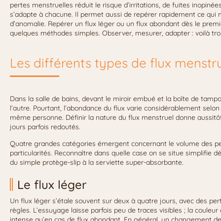
pertes menstruelles réduit le risque d’irritations, de fuites inopin
s’adapte à chacune. Il permet aussi de repérer rapidement ce qui 
d’anomalie. Repérer un flux léger ou un flux abondant dès le premi
quelques méthodes simples. Observer, mesurer, adapter : voilà troi
Les différents types de flux menstr
Dans la salle de bains, devant le miroir embué et la boîte de tampo
l’autre. Pourtant, l’abondance du flux varie considérablement selon
même personne. Définir la nature du flux menstruel donne aussit
jours parfois redoutés.
Quatre grandes catégories émergent concernant le volume des pe
particularités. Reconnaître dans quelle case on se situe simplifie 
du simple protège-slip à la serviette super-absorbante.
Le flux léger
Un flux léger s’étale souvent sur deux à quatre jours, avec des per
règles. L’essuyage laisse parfois peu de traces visibles ; la couleu
intense qu’en cas de flux abondant. En général, un changement de pr