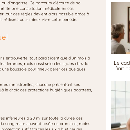
ées ou d’angoisse. Ce parcours d’écoute de soi
mérite une consultation médicale en cas
er jour des règles devient alors possible grâce à
s réflexes pour mieux vivre cette période.
uel
ns entrouverte, tout paraît identique d’un mois à
Le cad
 les femmes, mais aussi selon les cycles chez la
finit 
ôt une boussole pour mieux gérer ces quelques
rtes menstruelles, chacune présentant ses
déjà le choix des protections hygiéniques adaptées,
tes inférieures à 20 ml sur toute la durée des
r du sang reste souvent rosée ou brun clair, moins
otection suffit toutes les six à huit heures.