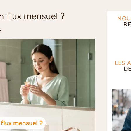
 flux mensuel ?
NOU
RÉ
LES 
D
flux mensuel ?