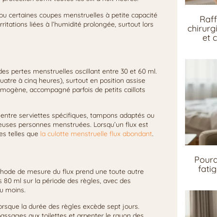
ns ou certaines coupes menstruelles à petite capacité
Raff
ritations liées à l’humidité prolongée, surtout lors
chirurg
et 
des pertes menstruelles oscillant entre 30 et 60 ml.
atre à cinq heures), surtout en position assise
homogène, accompagné parfois de petits caillots
r entre serviettes spécifiques, tampons adaptés ou
breuses personnes menstruées. Lorsqu’un flux est
es telles que
la culotte menstruelle flux abondant
.
Pourq
fati
éthode de mesure du flux prend une toute autre
 80 ml sur la période des règles, avec des
u moins.
lorsque la durée des règles excède sept jours.
passages aux toilettes et arpenter le rayon des