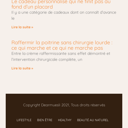
Le cadeau personnalisé qui ne finit pas au
fond d’un placard
Il y a une catégorie de cadeaux dont on connaît d’avance
le
Lire la suite »
Raffermir la poitrine sans chirurgie lourde :
ce qui marche et ce qui ne marche pas
Entre la crème raffermissante sans effet démontré et
l’intervention chirurgicale complète, un
Lire la suite »
Copyright Dearmuesli 2021, Tous droits réservés
LIFESTYLE
BIEN ÊTRE
HEALTHY
BEAUTÉ AU NATUREL