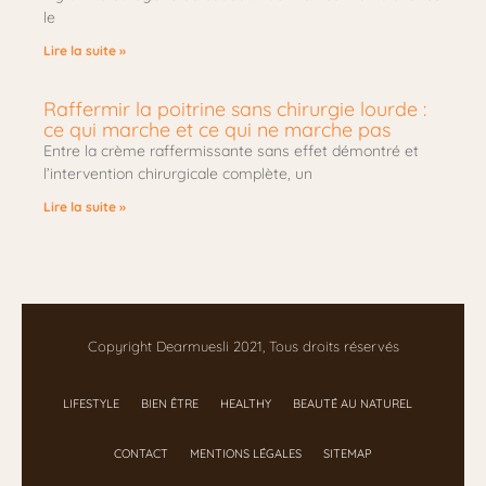
le
Lire la suite »
Raffermir la poitrine sans chirurgie lourde :
ce qui marche et ce qui ne marche pas
Entre la crème raffermissante sans effet démontré et
l’intervention chirurgicale complète, un
Lire la suite »
Copyright Dearmuesli 2021, Tous droits réservés
LIFESTYLE
BIEN ÊTRE
HEALTHY
BEAUTÉ AU NATUREL
CONTACT
MENTIONS LÉGALES
SITEMAP