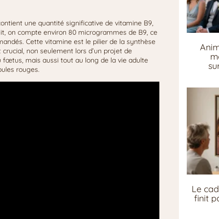
contient une quantité significative de vitamine B9,
it, on compte environ 80 microgrammes de B9, ce
andés. Cette vitamine est le pilier de la synthèse
Anim
t crucial, non seulement lors d’un projet de
me
fœtus, mais aussi tout au long de la vie adulte
su
bules rouges.
Le cad
finit 