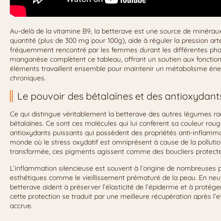
Au-delà de la vitamine B9, la betterave est une source de minérau
quantité (plus de 300 mg pour 100g), aide à réguler la pression arté
fréquemment rencontré par les femmes durant les différentes pha
manganèse complètent ce tableau, offrant un soutien aux fonctions
éléments travaillent ensemble pour maintenir un métabolisme énerg
chroniques.
Le pouvoir des bétalaïnes et des antioxydant
Ce qui distingue véritablement la betterave des autres légumes ra
bétalaïnes. Ce sont ces molécules qui lui confèrent sa couleur roug
antioxydants puissants qui possèdent des propriétés anti-inflamm
monde où le stress oxydatif est omniprésent à cause de la pollution
transformée, ces pigments agissent comme des boucliers protecteu
L’inflammation silencieuse est souvent à l’origine de nombreuses
esthétiques comme le vieillissement prématuré de la peau. En neutra
betterave aident à préserver l’élasticité de l’épiderme et à protég
cette protection se traduit par une meilleure récupération après l’e
accrue.