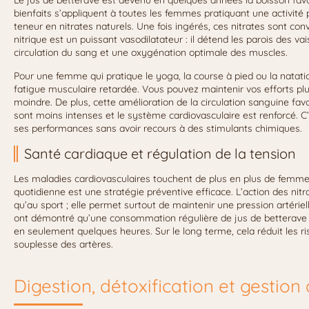
Le jus de betterave est devenu en quelques années la boisson favo
bienfaits s’appliquent à toutes les femmes pratiquant une activité 
teneur en nitrates naturels. Une fois ingérés, ces nitrates sont co
nitrique est un puissant vasodilatateur : il détend les parois des 
circulation du sang et une oxygénation optimale des muscles.
Pour une femme qui pratique le yoga, la course à pied ou la natati
fatigue musculaire retardée. Vous pouvez maintenir vos efforts 
moindre. De plus, cette amélioration de la circulation sanguine fav
sont moins intenses et le système cardiovasculaire est renforcé. C
ses performances sans avoir recours à des stimulants chimiques.
Santé cardiaque et régulation de la tension
Les maladies cardiovasculaires touchent de plus en plus de femmes.
quotidienne est une stratégie préventive efficace. L’action des nitr
qu’au sport ; elle permet surtout de maintenir une pression artériel
ont démontré qu’une consommation régulière de jus de betterave peu
en seulement quelques heures. Sur le long terme, cela réduit les ri
souplesse des artères.
Digestion, détoxification et gestion