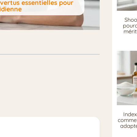
 vertus essentielles pour
idienne
Shoo
pourq
mérit
Index
comment
adapté