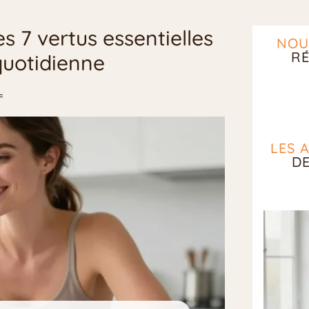
es 7 vertus essentielles
NOU
RÉ
quotidienne
LES 
D