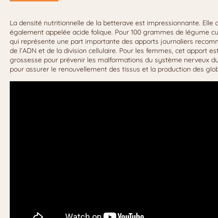
La densité nutritionnelle de la betterave est impressionnante. Elle 
également appelée acide folique. Pour 100 grammes de légume cu
qui représente une part importante des apports journaliers recomm
de l’ADN et de la division cellulaire. Pour les femmes, cet apport es
grossesse pour prévenir les malformations du système nerveux du 
pour assurer le renouvellement des tissus et la production des glo