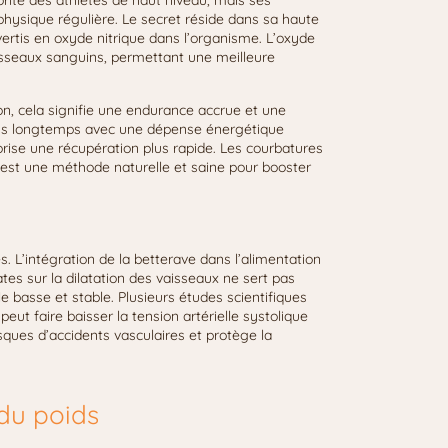
rite des athlètes de haut niveau, mais ses
physique régulière. Le secret réside dans sa haute
nvertis en oxyde nitrique dans l’organisme. L’oxyde
vaisseaux sanguins, permettant une meilleure
on, cela signifie une endurance accrue et une
plus longtemps avec une dépense énergétique
orise une récupération plus rapide. Les courbatures
’est une méthode naturelle et saine pour booster
 L’intégration de la betterave dans l’alimentation
ates sur la dilatation des vaisseaux ne sert pas
le basse et stable. Plusieurs études scientifiques
t faire baisser la tension artérielle systolique
sques d’accidents vasculaires et protège la
 du poids