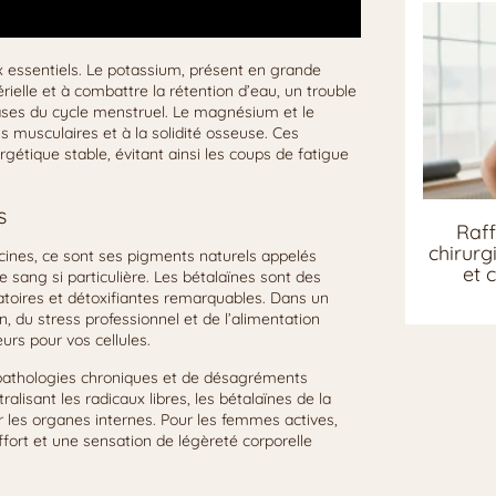
x essentiels. Le potassium, présent en grande
rielle et à combattre la rétention d’eau, un trouble
ses du cycle menstruel. Le magnésium et le
 musculaires et à la solidité osseuse. Ces
étique stable, évitant ainsi les coups de fatigue
s
Raff
chirurg
cines, ce sont ses pigments naturels appelés
et 
e sang si particulière. Les bétalaïnes sont des
atoires et détoxifiantes remarquables. Dans un
, du stress professionnel et de l’alimentation
rs pour vos cellules.
 pathologies chroniques et de désagréments
lisant les radicaux libres, les bétalaïnes de la
er les organes internes. Pour les femmes actives,
ffort et une sensation de légèreté corporelle