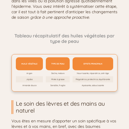
dans les villes où la pollution agresse quotidiennement
l’épiderme. Vous avez intérêt à systématiser cette étape,
car il est tout à fait pertinent d’anticiper les changements
de saison
grâce à une approche proactive
.
Tableau récapitulatif des huiles végétales par
type de peau
HUILE VÉGÉTALE
TYPE DE PEAU
EFFETS PRINCIPAUX
Argan
Sèche, mature
Nourrissante, réparatrice, anti-âge
Jojoba
Mixte à grasse
Régulatrice, protectrice, équilibrante
Amande douce
Sensible, fragile
Apaisante, adoucissante
Le soin des lèvres et des mains au
naturel
Vous êtes en mesure d’apporter un soin spécifique à vos
lèvres et à vos mains, en bref, avec des baumes