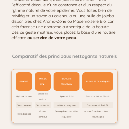
l’efficacité découle d’une constance et d’un respect du
rythme naturel de votre épiderme. Vous faites bien de
privilégier un savon au calendula ou une huile de jojoba
disponibles chez Aroma-Zone ou Mademoiselle Bio, car
cela favorise une approche authentique de la beauté.
Dès ce geste maîtrisé, vous placez la base d’une routine
efficace
au service de votre peau
.
Comparatif des principaux nettoyants naturels
TYPE DE
BIENFAITS
PRODUIT
EXEMPLES DE MARQUES
PEAU
PRINCIPAUX
Sensible à
Hydrolat de rose
Apaisant, éclat
Fleurance Nature, Melvita
mature
Savon surgras
Sèche à mixte
Nettoie sans agresser
Comme Avant, Avril Bio
Grasse,
Démaquillant doux, sébo-
Aroma-Zone, Laboratoire du
Huile de jojoba
acnéique
régulateur
Haut-Ségala