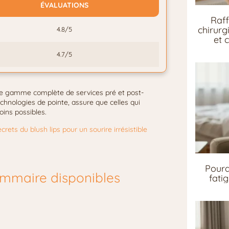
ÉVALUATIONS
Raff
chirurg
4.8/5
et 
4.7/5
 une gamme complète de services pré et post-
echnologies de pointe, assure que celles qui
ins possibles.
crets du blush lips pour un sourire irrésistible
Pourq
mmaire disponibles
fati