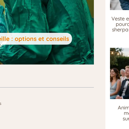
Veste e
pourq
sherpa 
e : options et conseils
s
Anim
me
su