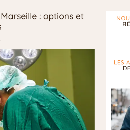
rseille : options et
NOU
RÉ
s
LES 
D