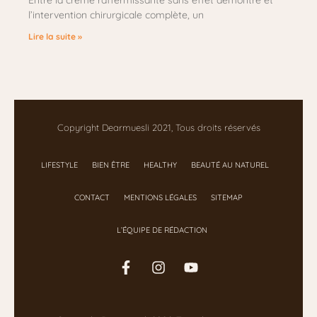
Entre la crème raffermissante sans effet démontré et
l’intervention chirurgicale complète, un
Lire la suite »
Copyright Dearmuesli 2021, Tous droits réservés
LIFESTYLE
BIEN ÊTRE
HEALTHY
BEAUTÉ AU NATUREL
CONTACT
MENTIONS LÉGALES
SITEMAP
L’ÉQUIPE DE RÉDACTION