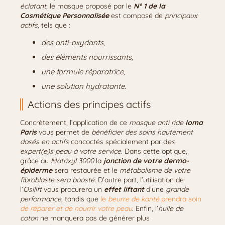
éclatant
, le masque proposé par le
N° 1 de la
Cosmétique Personnalisée
est composé de
principaux
actifs
, tels que :
des anti-oxydants,
des éléments nourrissants,
une formule réparatrice,
une solution hydratante.
Actions des principes actifs
Concrètement, l’application de ce
masque anti ride
Ioma
Paris
vous permet de
bénéficier des
soins hautement
dosés en actifs
concoctés spécialement par d
es
expert(e)s peau à votre service.
Dans cette optique,
grâce au
Matrixyl 3000
la
jonction de votre dermo-
épiderme
sera restaurée et le
métabolisme de votre
fibroblaste sera boosté
. D’autre part, l’utilisation de
l’
Osilift
vous procurera un
effet liftant
d’une
grande
performance,
tandis que
le
beurre de karité
prendra soin
de réparer et de nourrir votre peau
. Enfin, l’
huile de
coton
ne manquera pas de générer plus