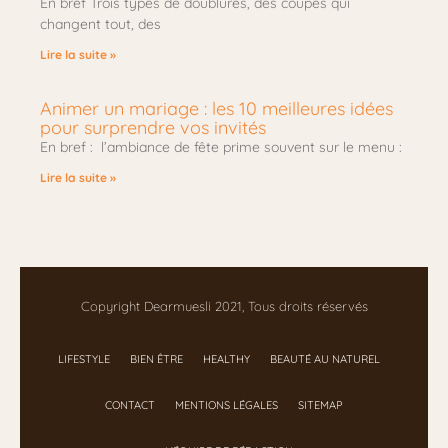
En bref Trois types de doublures, des coupes qui
changent tout, des
Lire la suite »
Animer un mariage : les 10 meilleures idées
pour surprendre vos invités
En bref : l’ambiance de fête prime souvent sur le menu :
Lire la suite »
Copyright Dearmuesli 2021, Tous droits réservés
LIFESTYLE
BIEN ÊTRE
HEALTHY
BEAUTÉ AU NATUREL
CONTACT
MENTIONS LÉGALES
SITEMAP