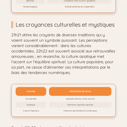
Spirituel
Connexion avec le divin, guidance
Numérologique
Dualité, partenariat, coopération
Les croyances culturelles et mystiques
21h21 attire les croyants de diverses traditions qui y
voient souvent un symbole puissant. Les perceptions
varient considérablement : dans les cultures
occidentales, 22h22 est souvent associé aux retrouvailles
amoureuses ; en revanche, la culture asiatique met
l’accent sur l’équilibre spirituel. La culture populaire, pour
sa part, ne cesse d’alimenter ces interprétations par le
biais des tendances numériques.
CULTURE
PERCEPTION DE 22H22
Occidentale
Symbole d’amour et de réunion
Asiatique
Harmonie, équilibre spirituel
Culture Populaire
Influence des tendances numériques