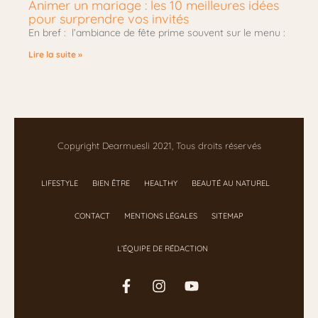
Animer un mariage : les 10 meilleures idées
pour surprendre vos invités
En bref : l’ambiance de fête prime souvent sur le menu :
Lire la suite »
Copyright Dearmuesli 2021, Tous droits réservés
LIFESTYLE
BIEN ÊTRE
HEALTHY
BEAUTÉ AU NATUREL
CONTACT
MENTIONS LÉGALES
SITEMAP
L’ÉQUIPE DE RÉDACTION