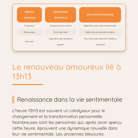
MESSAGE
SIGNIFICATION
IMPLICATION AMOUREUSE
ANGÉLIQUE
SPIRITUELLE
Protection
Guidance
et réconfort
Stabilité et sécurité émotionnelle
Renouveau
Éveil spirituel
Début d’une nouvelle relation
Libération des fardeaux
Paix retrouvée dans les relations
Guérison
passés
actuelles
Le renouveau amoureux lié à
13h13
Renaissance dans la vie sentimentale
L’heure 13h13 est souvent un catalyseur pour le
changement et la transformation personnelle.
Nombreuses sont les personnes qui, après avoir aperçu
cette heure, éprouvent une dynamique nouvelle dans
leur vie sentimentale. Les anciennes blessures